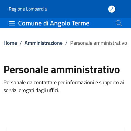
Personale amministrati
Vai al contenuto principale
(apre in un'altra scheda).
Regione Lombardia
Comune di Angolo Terme
Home
/
Amministrazione
/
Personale amministrativo
Personale amministrativo
Personale da contattare per informazioni e supporto ai
servizi erogati dagli uffici.