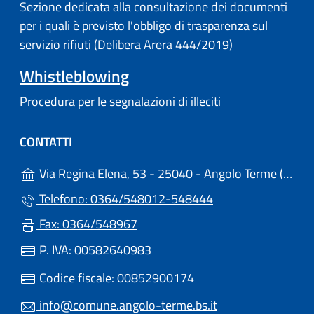
Sezione dedicata alla consultazione dei documenti
per i quali è previsto l'obbligo di trasparenza sul
servizio rifiuti (Delibera Arera 444/2019)
Whistleblowing
Procedura per le segnalazioni di illeciti
CONTATTI
(a
Via Regina Elena, 53 - 25040 - Angolo Terme (BS)
Telefono: 0364/548012-548444
Fax: 0364/548967
P. IVA: 00582640983
Codice fiscale: 00852900174
info@comune.angolo-terme.bs.it