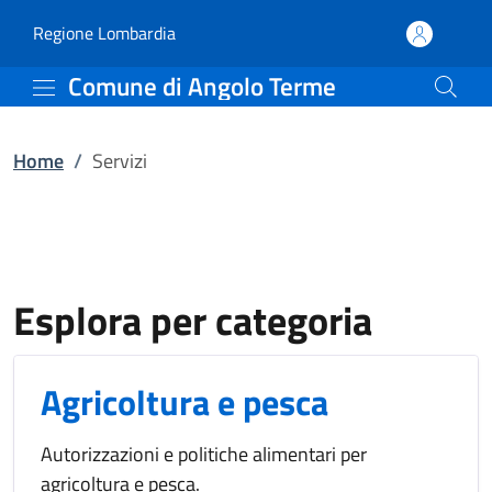
Servizi | Comune di Ang
Vai al contenuto principale
(apre in un'altra scheda).
Regione Lombardia
Comune di Angolo Terme
Home
/
Servizi
Esplora per categoria
Agricoltura e pesca
Autorizzazioni e politiche alimentari per
agricoltura e pesca.